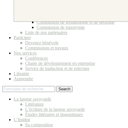
Bureau et Conseil d’Administration
Ses bénévoles
Comité scientifique
Commissions et travaux
Commission de terminologie et de néologie
Commission de toponymie
Liste de nos partenaires
Participer
Devenez bénévole
Commissions et travaux
Nos services
Conférences
Charte de développement en entreprise
Service de traduction et de relecture
Librairie
Apprendre
Search
La langue savoyarde
Littérature
L’écriture de la langue savoyarde
Études littéraires et linguistiques
L’Institut
Sa composition