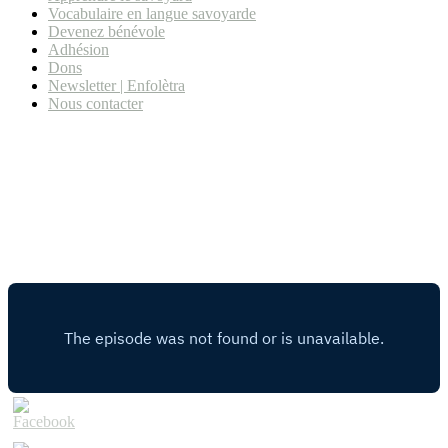
Vocabulaire en langue savoyarde
Devenez bénévole
Adhésion
Dons
Newsletter | Enfolètra
Nous contacter