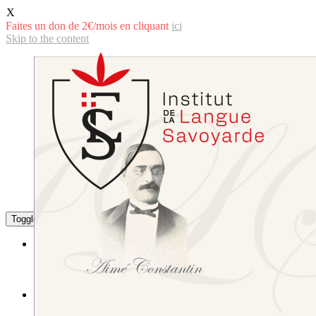
X
Faites un don de 2€/mois en cliquant
ici
Skip to the content
Toggle the mobile menu
Toggle the search field
La langue savoyarde
Littérature
L’écriture de la langue savoyarde
Études littéraires et linguistiques
L’Institut
Sa composition