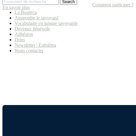
Search
Comment participer ?
En savoir plus
La Bouteca
Apprendre le savoyard
Vocabulaire en langue savoyarde
Devenez bénévole
Adhésion
Dons
Newsletter | Enfolètra
Nous contacter