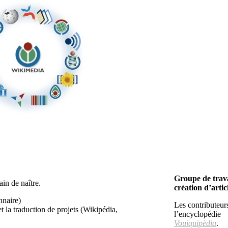
Groupe de trav
ain de naître.
création d’artic
nnaire)
Les contributeurs
t la traduction de projets (Wikipédia,
l’encyclopédie
Vouiquipèdia
.