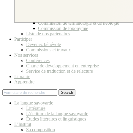
Bureau et Conseil d’Administration
Ses bénévoles
Comité scientifique
Commissions et travaux
Commission de terminologie et de néologie
Commission de toponymie
Liste de nos partenaires
Participer
Devenez bénévole
Commissions et travaux
Nos services
Conférences
Charte de développement en entreprise
Service de traduction et de relecture
Librairie
Apprendre
Search
La langue savoyarde
Littérature
L’écriture de la langue savoyarde
Études littéraires et linguistiques
L’Institut
Sa composition