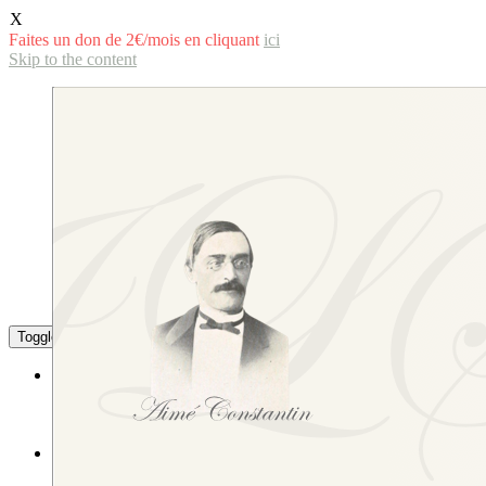
X
Faites un don de 2€/mois en cliquant
ici
Skip to the content
Toggle the mobile menu
Toggle the search field
La langue savoyarde
Littérature
L’écriture de la langue savoyarde
Études littéraires et linguistiques
L’Institut
Sa composition