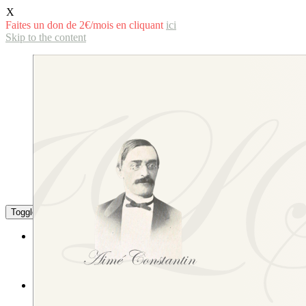
X
Faites un don de 2€/mois en cliquant
ici
Skip to the content
Toggle the mobile menu
Toggle the search field
La langue savoyarde
Littérature
L’écriture de la langue savoyarde
Études littéraires et linguistiques
L’Institut
Sa composition