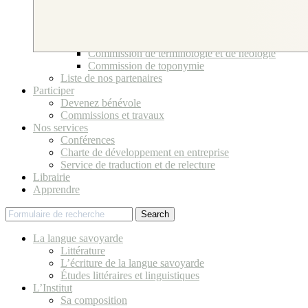
Bureau et Conseil d’Administration
Ses bénévoles
Comité scientifique
Commissions et travaux
Commission de terminologie et de néologie
Commission de toponymie
Liste de nos partenaires
Participer
Devenez bénévole
Commissions et travaux
Nos services
Conférences
Charte de développement en entreprise
Service de traduction et de relecture
Librairie
Apprendre
Search
La langue savoyarde
Littérature
L’écriture de la langue savoyarde
Études littéraires et linguistiques
L’Institut
Sa composition