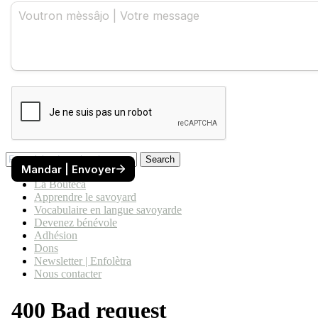
Search
La Bouteca
Apprendre le savoyard
Vocabulaire en langue savoyarde
Devenez bénévole
Adhésion
Dons
Newsletter | Enfolètra
Nous contacter