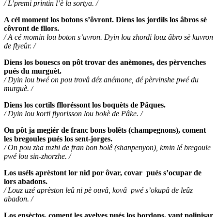
/ L’premi printin l’è la sortya. /
A cél moment los botons s’ôvront. Diens los jordils los âbros sè
côvront de fllors.
/ A cé momin lou boton s’uvron. Dyin lou zhordi louz âbro sè kuvron
de flyeûr. /
Diens los bouescs on pôt trovar des anèmones, des pèrvenches
pués du murguèt.
/ Dyin lou bwé on pou trovâ déz anémone, dé pèrvinshe pwé du
murguè. /
Diens los cortils flloréssont los boquèts de Pâques.
/ Dyin lou korti flyorisson lou bokè de Pâke. /
On pôt ja megiér de franc bons bolêts (champegnons), coment
les bregoules pués los sent-jorges.
/ On pou zha mzhi de fran bon bolê (shanpenyon), kmin lé bregoule
pwé lou sin-zhorzhe. /
Los uséls aprèstont lor nid por ôvar, covar pués s’ocupar de
lors abadons.
/ Louz uzé aprèston leû ni pè ouvâ, kovâ pwé s’okupâ de leûz
abadon. /
Los ensèctos, coment les avelyes pués los bordons, vant polinisar