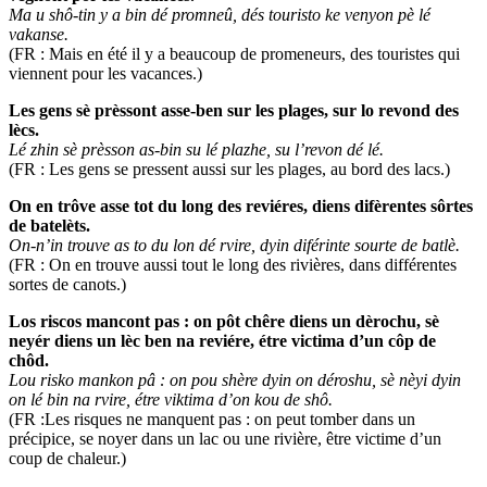
Ma u shô-tin y a bin dé promneû, dés touristo ke venyon pè lé
vakanse.
(FR : Mais en été il y a beaucoup de promeneurs, des touristes qui
viennent pour les vacances.)
Les gens sè prèssont asse-ben sur les plages, sur lo revond des
lècs.
Lé zhin sè prèsson as-bin su lé plazhe, su l’revon dé lé.
(FR : Les gens se pressent aussi sur les plages, au bord des lacs.)
On en trôve asse tot du long des reviéres, diens difèrentes sôrtes
de batelèts.
On-n’in trouve as to du lon dé rvire, dyin diférinte sourte de batlè.
(FR : On en trouve aussi tout le long des rivières, dans différentes
sortes de canots.)
Los riscos mancont pas : on pôt chêre diens un dèrochu, sè
neyér diens un lèc ben na reviére, étre victima d’un côp de
chôd.
Lou risko mankon pâ : on pou shère dyin on déroshu, sè nèyi dyin
on lé bin na rvire, étre viktima d’on kou de shô.
(FR :Les risques ne manquent pas : on peut tomber dans un
précipice, se noyer dans un lac ou une rivière, être victime d’un
coup de chaleur.)