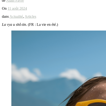
de
Alain Favre
On
11 août 2024
dans
Actualité
,
Articles
La vya u shô-tin.
(FR : La vie en été.)