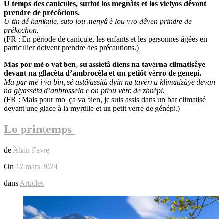
U temps des canicules, surtot los megnâts et los vielyos dêvont
prendre de prècôcions.
U tin dé kanikule, suto lou menyâ è lou vyo dêvon prindre de
prékochon.
(FR : En période de canicule, les enfants et les personnes âgées en
particulier doivent prendre des précautions.)
Mas por mè o vat ben, su assietâ diens na tavèrna climatisâye
devant na gllacèta d’ambrocèla et un petiôt vêrro de genepi.
Ma par mè i va bin, sé astâ/assitâ dyin na tavèrna klimatizâye devan
na glyassèta d’anbrossèla è on ptiou vêro de zhnépi.
(FR : Mais pour moi ça va bien, je suis assis dans un bar climatisé
devant une glace à la myrtille et un petit verre de génépi.)
Lo printemps
de
Alain Favre
On
12 mars 2024
dans
Articles