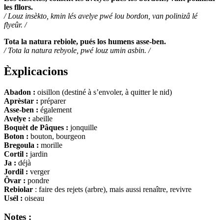
les fllors.
/ Louz insèkto, kmin lés avelye pwé lou bordon, van polinizâ lé
flyeûr. /
Tota la natura rebiole, pués los humens asse-ben.
/ Tota la natura rebyole, pwé louz umin asbin. /
Èxplicacions
Abadon :
oisillon (destiné à s’envoler, à quitter le nid)
Aprèstar :
préparer
Asse-ben :
également
Avelye :
abeille
Boquèt de Pâques :
jonquille
Boton :
bouton, bourgeon
Bregoula :
morille
Cortil :
jardin
Ja :
déjà
Jordil :
verger
Ôvar :
pondre
Rebiolar
: faire des rejets (arbre), mais aussi renaître, revivre
Usél :
oiseau
Notes
: