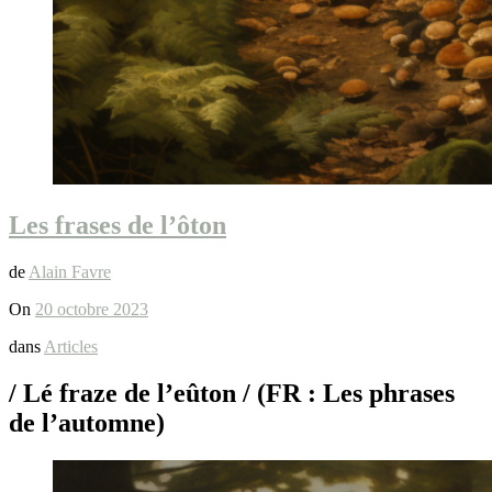
Les frases de l’ôton
de
Alain Favre
On
20 octobre 2023
dans
Articles
/ Lé fraze de l’eûton / (FR : Les phrases
de l’automne)