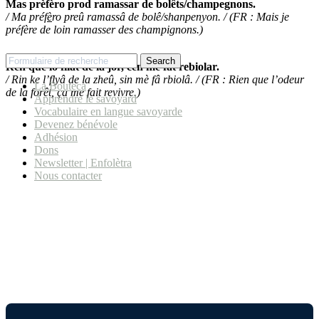
Mas prèfèro prod ramassar de bolêts/champegnons.
/ Ma préf
è
ro preû ramassâ de bolê/shanpenyon. / (FR : Mais je
préfère de loin ramasser des champignons.)
Search
Ren que lo fllât de la jor, cen mè fât rebiolar.
/ Rin ke l’flyâ de la zheû, sin mè fâ rbiolâ. / (FR : Rien que l’odeur
La Bouteca
de la forêt, ça me fait revivre.)
Apprendre le savoyard
Vocabulaire en langue savoyarde
Devenez bénévole
Adhésion
Dons
Newsletter | Enfolètra
Nous contacter