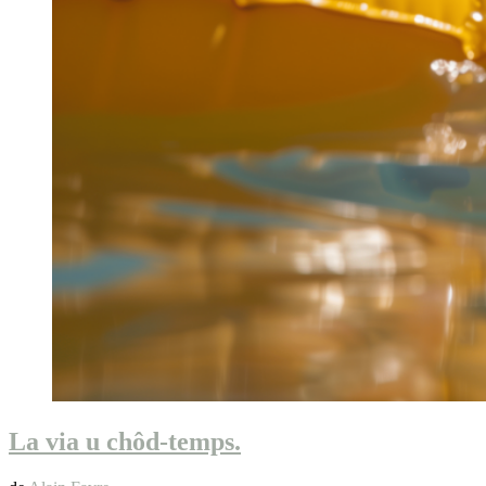
La via u chôd-temps.