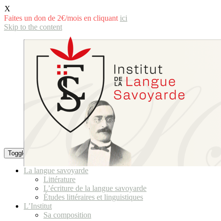
X
Faites un don de 2€/mois en cliquant
ici
Skip to the content
Toggle the mobile menu
Toggle the search field
La langue savoyarde
Littérature
L’écriture de la langue savoyarde
Études littéraires et linguistiques
L’Institut
Sa composition