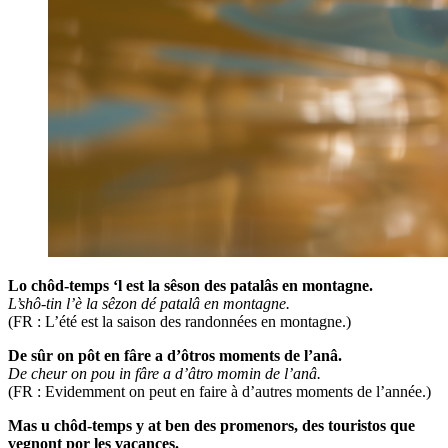
Lo chôd-temps ‘l est la sêson des patalâs en montagne.
L’shô-tin l’è la sêzon dé patalâ en montagne.
(FR : L’été est la saison des randonnées en montagne.)
De sûr on pôt en fâre a d’ôtros moments de l’anâ.
De cheur on pou in fâre a d’âtro momin de l’anâ.
(FR : Evidemment on peut en faire à d’autres moments de l’année.)
Mas u chôd-temps y at ben des promenors, des touristos que
vegnont por les vacances.