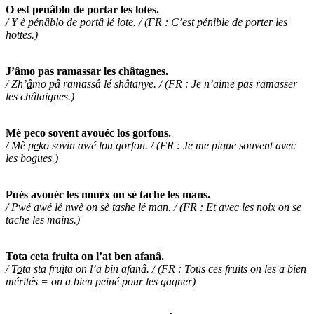
O est penâblo de portar les lotes.
/ Y è pén
â
blo de portâ lé lote. / (FR : C’est pénible de porter les
hottes.)
J’âmo pas ramassar les châtagnes.
/ Zh’
â
mo pâ ramassâ lé shâtanye. / (FR : Je n’aime pas ramasser
les châtaignes.)
Mè peco sovent avouéc los gorfons.
/ Mè p
e
ko sovin awé lou gorfon. / (FR : Je me pique souvent avec
les bogues.)
Pués avouéc les nouéx on sè tache les mans.
/ Pwé awé lé nwè on sè tashe lé man. / (FR : Et avec les noix on se
tache les mains.)
Tota ceta fruita on l’at ben afanâ.
/ T
o
ta sta fru
i
ta on l’a bin afanâ. / (FR : Tous ces fruits on les a bien
mérités = on a bien peiné pour les gagner)