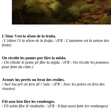
L’ôton ‘l est la sêson de la fruita.
/ L’eûton l’è la sêzon de la fru
i
ta. / (FR : L’automne est la saison des
fruits)
On rècolte les pomes por fâre la môda.
/ On rékolte lé pome pè fâre la m
ô
da. / (FR : On récolte les pommes
pour faire du cidre.)
Avouéc los peréts on ferat des resôles.
/ Awé lou pré on fera dé r’zule. / (FR : Avec les poires on fera des
rissoles)
Fôt asse-ben fâre les vendenges.
/ Fô asbin fâre lé vindinzhe. / (FR : Il faut aussi faire les vendanges)