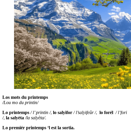
Los mots du printemps
/Lou mo du printin/
Lo printemps
/ l’ printin /
,
lo salyifor
/ l’salyifeûr /
,
lo forél
/ l’fori
/
,
la salyèta
/la salyèta/
.
Lo premiér printemps ‘l est la sortia.