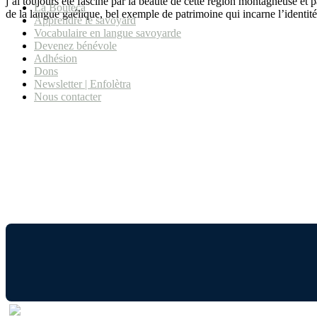
j’ai toujours été fasciné par la beauté de cette région montagneuse et p
La Bouteca
de la langue gaélique, bel exemple de patrimoine qui incarne l’identité
Apprendre le savoyard
Vocabulaire en langue savoyarde
Devenez bénévole
Adhésion
Dons
Newsletter | Enfolètra
Nous contacter