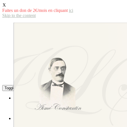
X
Faites un don de 2€/mois en cliquant
ici
Skip to the content
Toggle the mobile menu
Toggle the search field
La langue savoyarde
Littérature
L’écriture de la langue savoyarde
Études littéraires et linguistiques
L’Institut
Sa composition