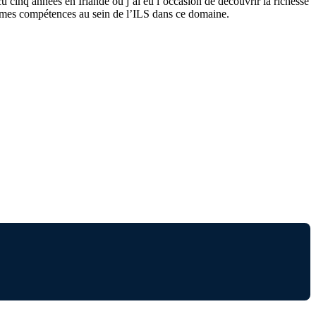
cu cinq années en Irlande où j’ai eu l’occasion de découvrir la richesse
fit mes compétences au sein de l’ILS dans ce domaine.