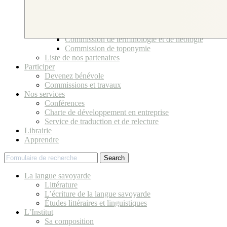
Bureau et Conseil d’Administration
Ses bénévoles
Comité scientifique
Commissions et travaux
Commission de terminologie et de néologie
Commission de toponymie
Liste de nos partenaires
Participer
Devenez bénévole
Commissions et travaux
Nos services
Conférences
Charte de développement en entreprise
Service de traduction et de relecture
Librairie
Apprendre
Search
La langue savoyarde
Littérature
L’écriture de la langue savoyarde
Études littéraires et linguistiques
L’Institut
Sa composition