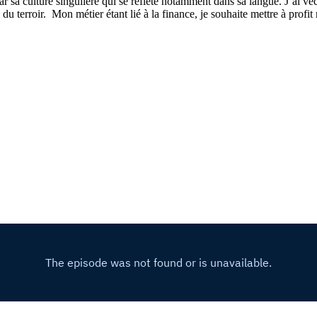
ar sa culture singulière qui se reflète notamment dans sa langue. J’ai vé
 du terroir. Mon métier étant lié à la finance, je souhaite mettre à pro