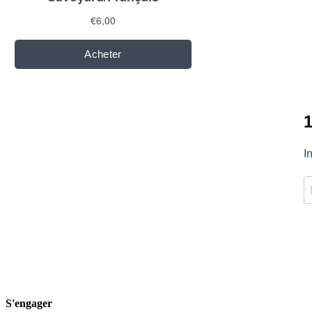
1
I
S'engager