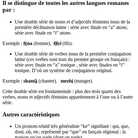
Il se distingue de toutes les autres langues romanes
par :
Une double série de noms et d’adjectifs féminins issus de la
première déclinaison latine : série avec finale en “a” atone,
série avec finale en “i” atone.
Exemple :
f
è
na
(femme),
f
i
lyi
(fils).
Une double série de verbes issus de la première conjugaison
latine (ces verbes sont tous du premier groupe en français) :
série avec finale en “a” tonique , série avec finales en “i”
tonique. D’où un système de conjugaison original.
Exemple :
shant
â
(chanter),
mezh
i
(manger).
Cette double série est fondamentale : plus des trois quarts des
verbes, noms et adjectifs féminins appartiennent à l’une ou à l’autre
série.
Autres caractéristiques
Un pronom relatif très généraliste “ke” signifiant : qui, que,
dont, où, etc. représenté par “que” en fançais régional : la
maison qu’on parle (dont on parle).