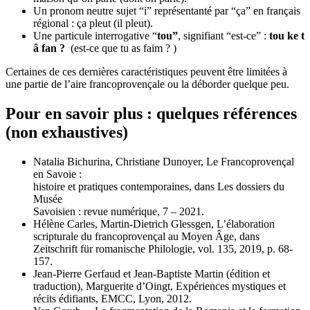
Un pronom neutre sujet “i” représentanté par “ça” en français
régional : ça pleut (il pleut).
Une particule interrogative “
tou”
, signifiant “est-ce” :
tou ke t
â fan ?
(est-ce que tu as faim ? )
Certaines de ces dernières caractéristiques peuvent être limitées à
une partie de l’aire francoprovençale ou la déborder quelque peu.
Pour en savoir plus : quelques références
(non exhaustives)
Natalia Bichurina, Christiane Dunoyer, Le Francoprovençal
en Savoie :
histoire et pratiques contemporaines, dans Les dossiers du
Musée
Savoisien : revue numérique, 7 – 2021.
Hélène Carles, Martin-Dietrich Glessgen, L’élaboration
scripturale du francoprovençal au Moyen Âge, dans
Zeitschrift für romanische Philologie, vol. 135, 2019, p. 68-
157.
Jean-Pierre Gerfaud et Jean-Baptiste Martin (édition et
traduction), Marguerite d’Oingt, Expériences mystiques et
récits édifiants, EMCC, Lyon, 2012.