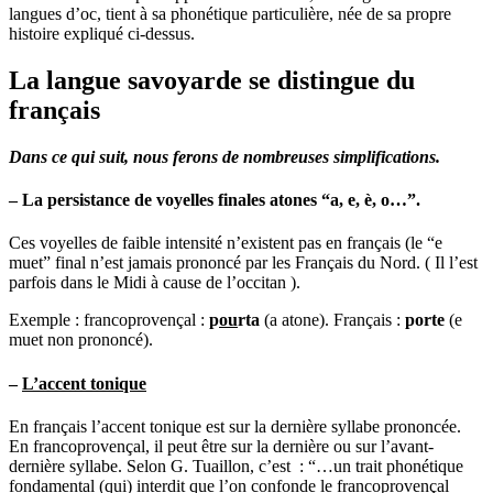
langues d’oc, tient à sa phonétique particulière, née de sa propre
histoire expliqué ci-dessus.
La langue savoyarde se distingue du
français
Dans ce qui suit, nous ferons de nombreuses simplifications.
– La persistance de voyelles finales atones “a, e, è, o…”.
Ces voyelles de faible intensité n’existent pas en français (le “e
muet” final n’est jamais prononcé par les Français du Nord. ( Il l’est
parfois dans le Midi à cause de l’occitan ).
Exemple : francoprovençal :
p
ou
rta
(a atone). Français :
porte
(e
muet non prononcé).
–
L’accent tonique
En français l’accent tonique est sur la dernière syllabe prononcée.
En francoprovençal, il peut être sur la dernière ou sur l’avant-
dernière syllabe. Selon G. Tuaillon, c’est : “…un trait phonétique
fondamental (qui) interdit que l’on confonde le francoprovençal