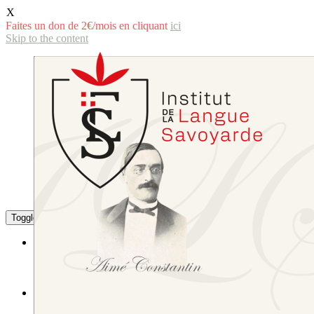
X
Faites un don de 2€/mois en cliquant
ici
Skip to the content
Toggle the mobile menu
Toggle the search field
La langue savoyarde
Littérature
L’écriture de la langue savoyarde
Études littéraires et linguistiques
L’Institut
Sa composition