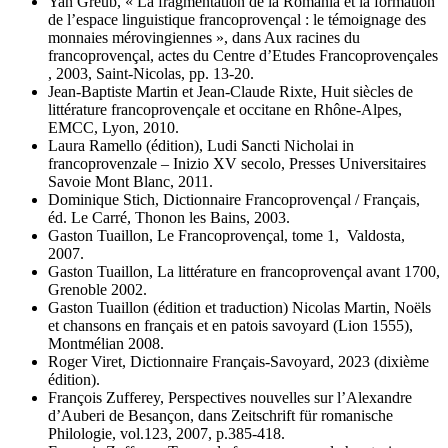
Yan Greub, « La fragmentation de la Romania et la formation
de l’espace linguistique francoprovençal : le témoignage des
monnaies mérovingiennes », dans Aux racines du
francoprovençal, actes du Centre d’Etudes Francoprovençales
, 2003, Saint-Nicolas, pp. 13-20.
Jean-Baptiste Martin et Jean-Claude Rixte, Huit siècles de
littérature francoprovençale et occitane en Rhône-Alpes,
EMCC, Lyon, 2010.
Laura Ramello (édition), Ludi Sancti Nicholai in
francoprovenzale – Inizio XV secolo, Presses Universitaires
Savoie Mont Blanc, 2011.
Dominique Stich, Dictionnaire Francoprovençal / Français,
éd. Le Carré, Thonon les Bains, 2003.
Gaston Tuaillon, Le Francoprovençal, tome 1, Valdosta,
2007.
Gaston Tuaillon, La littérature en francoprovençal avant 1700,
Grenoble 2002.
Gaston Tuaillon (édition et traduction) Nicolas Martin, Noëls
et chansons en français et en patois savoyard (Lion 1555),
Montmélian 2008.
Roger Viret, Dictionnaire Français-Savoyard, 2023 (dixième
édition).
François Zufferey, Perspectives nouvelles sur l’Alexandre
d’Auberi de Besançon, dans Zeitschrift für romanische
Philologie, vol.123, 2007, p.385-418.