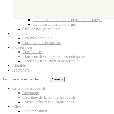
Bureau et Conseil d’Administration
Ses bénévoles
Comité scientifique
Commissions et travaux
Commission de terminologie et de néologie
Commission de toponymie
Liste de nos partenaires
Participer
Devenez bénévole
Commissions et travaux
Nos services
Conférences
Charte de développement en entreprise
Service de traduction et de relecture
Librairie
Apprendre
Search
La langue savoyarde
Littérature
L’écriture de la langue savoyarde
Études littéraires et linguistiques
L’Institut
Sa composition