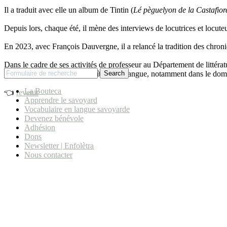
Il a traduit avec elle un album de Tintin (
Lé pèguelyon de la Castafior
Depuis lors, chaque été, il mène des interviews de locutrices et locute
En 2023, avec François Dauvergne, il a relancé la tradition des chron
Dans le cadre de ses activités de professeur au Département de littérat
s’attache à faire mieux connaître cette langue, notamment dans le doma
Search
La Bouteca
👈
revenir
Apprendre le savoyard
Vocabulaire en langue savoyarde
Devenez bénévole
Adhésion
Dons
Newsletter | Enfolètra
Nous contacter