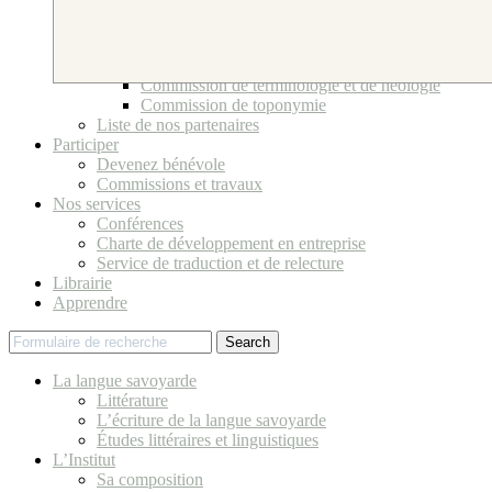
Bureau et Conseil d’Administration
Ses bénévoles
Comité scientifique
Commissions et travaux
Commission de terminologie et de néologie
Commission de toponymie
Liste de nos partenaires
Participer
Devenez bénévole
Commissions et travaux
Nos services
Conférences
Charte de développement en entreprise
Service de traduction et de relecture
Librairie
Apprendre
Search
La langue savoyarde
Littérature
L’écriture de la langue savoyarde
Études littéraires et linguistiques
L’Institut
Sa composition