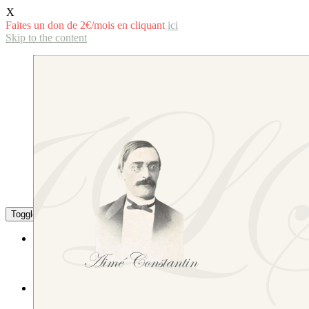
X
Faites un don de 2€/mois en cliquant
ici
Skip to the content
Toggle the mobile menu
Toggle the search field
La langue savoyarde
Littérature
L’écriture de la langue savoyarde
Études littéraires et linguistiques
L’Institut
Sa composition