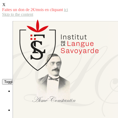
X
Faites un don de 2€/mois en cliquant
ici
Skip to the content
Toggle the mobile menu
Toggle the search field
La langue savoyarde
Littérature
L’écriture de la langue savoyarde
Études littéraires et linguistiques
L’Institut
Sa composition