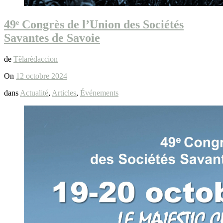
49ᵉ Congrès de l’Union des Sociétés
Savantes de Savoie
de
Têlarèdaccion
On
12 octobre 2024
dans
Actualité
,
Articles
,
Événements