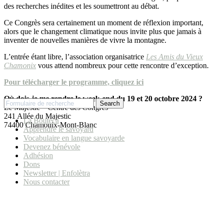
des recherches inédites et les soumettront au débat.
Ce Congrès sera certainement un moment de réflexion important,
alors que le changement climatique nous invite plus que jamais à
inventer de nouvelles manières de vivre la montagne.
L’entrée étant libre, l’association organisatrice
Les Amis du Vieux
Chamonix
vous attend nombreux pour cette rencontre d’exception.
Pour télécharger le programme, cliquez ici
Où dois-je me rendre le week-end du 19 et 20 octobre 2024 ?
Search
Le Majestic – Centre des Congrès
241 Allée du Majestic
La Bouteca
74400 Chamonix-Mont-Blanc
Apprendre le savoyard
Vocabulaire en langue savoyarde
Devenez bénévole
Adhésion
Dons
Newsletter | Enfolètra
Nous contacter