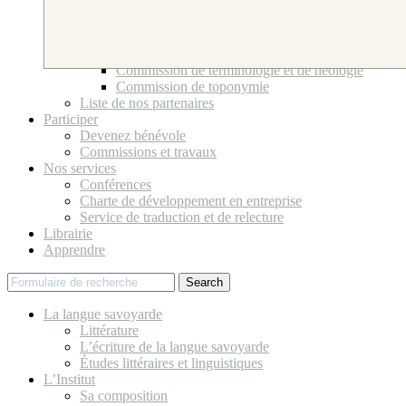
Bureau et Conseil d’Administration
Ses bénévoles
Comité scientifique
Commissions et travaux
Commission de terminologie et de néologie
Commission de toponymie
Liste de nos partenaires
Participer
Devenez bénévole
Commissions et travaux
Nos services
Conférences
Charte de développement en entreprise
Service de traduction et de relecture
Librairie
Apprendre
Search
La langue savoyarde
Littérature
L’écriture de la langue savoyarde
Études littéraires et linguistiques
L’Institut
Sa composition