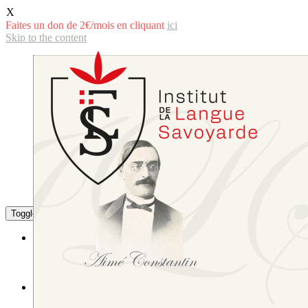
X
Faites un don de 2€/mois en cliquant
ici
Skip to the content
Toggle the mobile menu
Toggle the search field
La langue savoyarde
Littérature
L’écriture de la langue savoyarde
Études littéraires et linguistiques
L’Institut
Sa composition