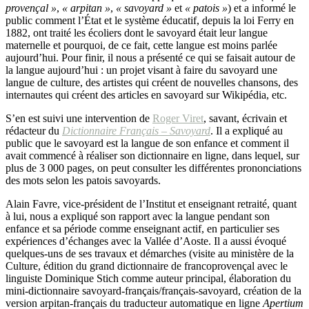
provençal »
,
« arpitan »
,
« savoyard »
et
« patois »
) et a informé le
public comment l’État et le système éducatif, depuis la loi Ferry en
1882, ont traité les écoliers dont le savoyard était leur langue
maternelle et pourquoi, de ce fait, cette langue est moins parlée
aujourd’hui. Pour finir, il nous a présenté ce qui se faisait autour de
la langue aujourd’hui : un projet visant à faire du savoyard une
langue de culture, des artistes qui créent de nouvelles chansons, des
internautes qui créent des articles en savoyard sur Wikipédia, etc.
S’en est suivi une intervention de
Roger Viret
, savant, écrivain et
rédacteur du
Dictionnaire Français – Savoyard
. Il a expliqué au
public que le savoyard est la langue de son enfance et comment il
avait commencé à réaliser son dictionnaire en ligne, dans lequel, sur
plus de 3 000 pages, on peut consulter les différentes prononciations
des mots selon les patois savoyards.
Alain Favre, vice-président de l’Institut et enseignant retraité, quant
à lui, nous a expliqué son rapport avec la langue pendant son
enfance et sa période comme enseignant actif, en particulier ses
expériences d’échanges avec la Vallée d’Aoste. Il a aussi évoqué
quelques-uns de ses travaux et démarches (visite au ministère de la
Culture, édition du grand dictionnaire de francoprovençal avec le
linguiste Dominique Stich comme auteur principal, élaboration du
mini-dictionnaire savoyard-français/français-savoyard, création de la
version arpitan-français du traducteur automatique en ligne
Apertium