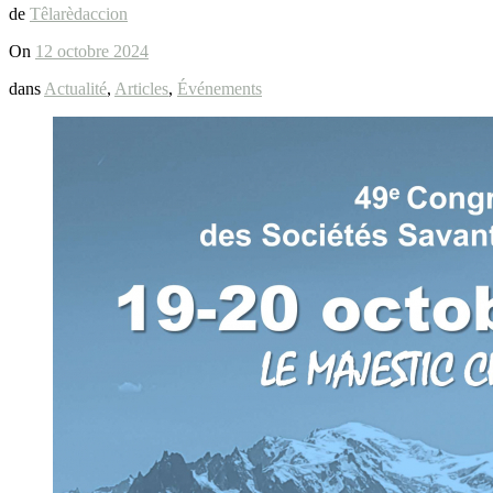
de
Têlarèdaccion
On
12 octobre 2024
dans
Actualité
,
Articles
,
Événements