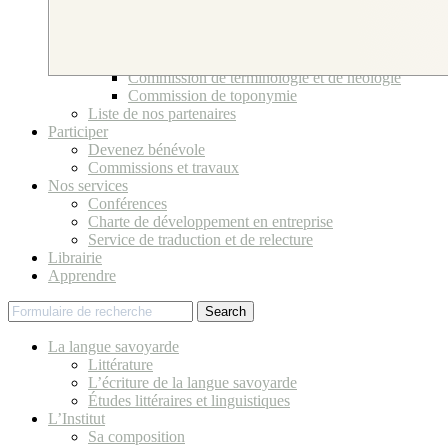
Bureau et Conseil d’Administration
Ses bénévoles
Comité scientifique
Commissions et travaux
Commission de terminologie et de néologie
Commission de toponymie
Liste de nos partenaires
Participer
Devenez bénévole
Commissions et travaux
Nos services
Conférences
Charte de développement en entreprise
Service de traduction et de relecture
Librairie
Apprendre
Search
La langue savoyarde
Littérature
L’écriture de la langue savoyarde
Études littéraires et linguistiques
L’Institut
Sa composition